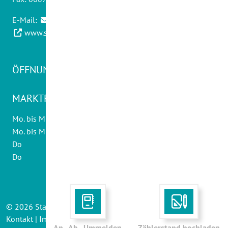
E-Mail:
info@swwadern.de
www.stadtwerke-wadern.de
ÖFFNUNGSZEITEN KUNDENCENTER
MARKTPLATZ 20:
Mo. bis Mi., Fr
08.30 - 12.30 Uhr
Mo. bis Mi.
14.00 - 16.00 Uhr
Do
10.00 - 12.30 Uhr
Do
14.00 - 18.00 Uhr
©
2026
Stadtwerke Wadern
Kontakt
|
Impressum
|
AGB
|
Sitemap
|
Datenschutz
An-, Ab-, Ummelden
Zählerstand hochladen