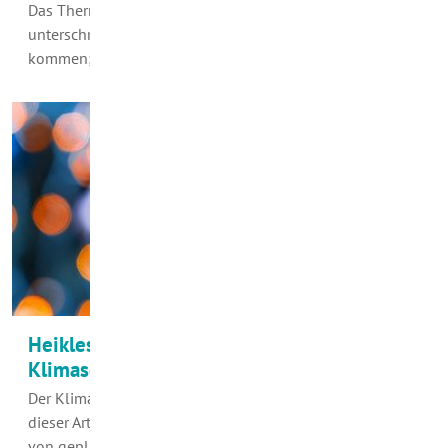
Das Thermometer hat die Null-Grad-Grenze bereits
unterschritten. Es werden noch kältere Tage und Nächte
kommen; auch mit Dauerfrost über…
Heikles Thema: Heizenergie und
Klimaschutz
Der Klimagipfel in Bonn hatte noch nicht begonnen, als
dieser Artikel verfasst wurde. Aber schon im Vorfeld war
von geplanten…