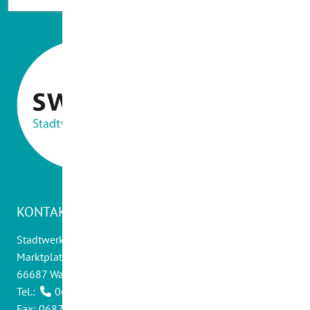
KONTAKT
Stadtwerke Wadern GmbH
Marktplatz 14
66687 Wadern
Tel.:
06871 - 9012 0
Fax: 06871 - 9012 30