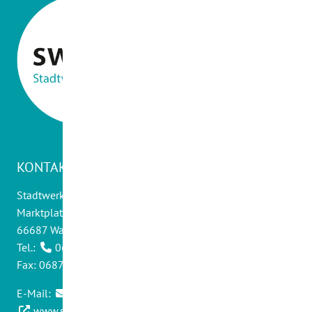
KONTAKT
Stadtwerke Wadern GmbH
Marktplatz 14
66687 Wadern
Tel.:
06871 - 9012 0
Fax: 06871 - 9012 30
E-Mail:
info@swwadern.de
www.stadtwerke-wadern.de