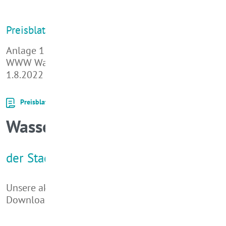
Preisblatt zum Download
Anlage 1 der Ergänzenden Bestimmungen der
WWW Wasserwerk Wadern GmbH, gültig ab
1.8.2022
Preisblatt Wasser ab 1. März 2025
Wasserpreise
der Stadtwerke Wadern
Unsere aktuellen Preise finden sie im
Downloadbereich