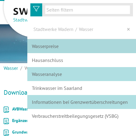
zur Hauptnavigation
zum Inhalt
Stadtwerke Wadern
/
Wasser
Wasserpreise
Energie
Hausanschluss
Wasser
Wasser
Wasserpreise
Wasseranalyse
Service
Trinkwasser im Saarland
Kundenportal
Download
Informationen bei Grenzwertüberschreitungen
Wir über Uns
AVBWasserV
36 KB
Verbraucherstreitbeilegungsgesetz (VSBG)
Ergänzende Bestimmungen zur AVBWasserV
89 KB
Grundwasserentnahmeentgeltgesetz
38 KB