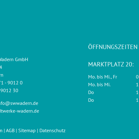
ÖFFNUNGSZEITEN
 Wadern GmbH
MARKTPLATZ 20:
4
rn
Mo. bis Mi., Fr
0
1 - 9012 0
Mo. bis Mi.
1
- 9012 30
Do
1
Do
1
nfo@swwadern.de
twerke-wadern.de
m
|
AGB
|
Sitemap
|
Datenschutz