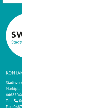
KONTAKT
Stadtwerke Wadern GmbH
Marktplatz 14
66687 Wadern
Tel.:
06871 - 9012 0
Fax: 06871 - 9012 30