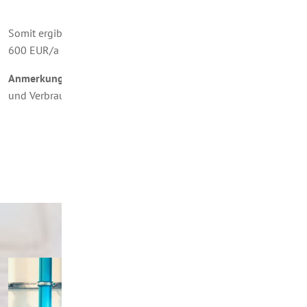
Summe = 1.100 EUR
Somit ergibt für diesen Fall eine Ersparnis von in Höhe von
600 EUR/a bzw. 35%.
Anmerkung
: Dies ist eine Musterberechnung – je nach Tarif
und Verbrauch entstehen abweichende Werte.