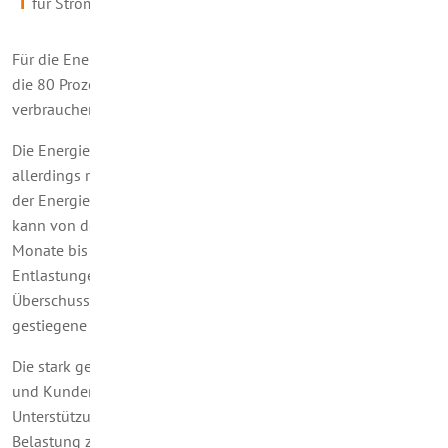
für Strom auf 40 Cent/kWh.
Für die Energie, die Verbraucherinnen und Verbraucher über
die 80 Prozent des
prognostizierten Jahresverbrauchs
hinaus
verbrauchen, zahlen sie den vertraglich vereinbarten Tarif.
Die Energiepreisbremsen starten im März 2023, gelten
allerdings rückwirkend ab Januar 2023. Vorerst ist die Dauer
der Energiepreisbremsen auf ein Jahr bis Ende 2023 begrenzt,
kann von der Bundesregierung ggf. aber um weitere vier
Monate bis zum 30. April 2024 verlängert werden. Die
Entlastungen werden aus Mitteln des Bundes und durch
Überschusserlöse finanziert, die Stromproduzenten durch
gestiegene Strompreise erreichen.
Die stark gestiegenen Energiepreise sind für die Kundinnen
und Kunden eine große Herausforderung. Mit den
Unterstützungsleistungen der Preisbremsen wird die Kosten-
Belastung zwar spürbar gedämpft, im Vergleich zu früheren