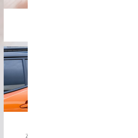
Energierechner
Check-Up machen und profitieren
E-Mobilität
Zukunftsorientierte Energien nutzen