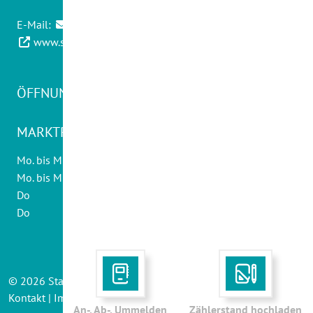
E-Mail:
info@swwadern.de
www.stadtwerke-wadern.de
ÖFFNUNGSZEITEN KUNDENCENTER
MARKTPLATZ 20:
Mo. bis Mi., Fr
08.30 - 12.30 Uhr
Mo. bis Mi.
14.00 - 16.00 Uhr
Do
10.00 - 12.30 Uhr
Do
14.00 - 18.00 Uhr
©
2026
Stadtwerke Wadern
Kontakt
|
Impressum
|
AGB
|
Sitemap
|
Datenschutz
An-, Ab-, Ummelden
Zählerstand hochladen