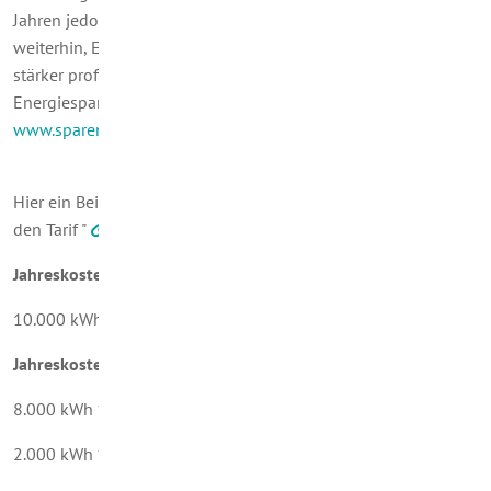
Jahren jedoch hoch bleiben. Deshalb lohnt es sich auch
weiterhin, Energie einzusparen. Je mehr Sie sparen, desto
stärker profitieren Sie von der Preisbremse. Tipps zum
Energiesparen finden Sie auch auf der Website
www.sparenwasgeht.de
.
Hier ein Beispiel für eine Wärmelieferung von 10.000 kWh für
den Tarif "
Wärme-Direkt-Service
":
Jahreskosten ohne Wärmepreisbremse:
10.000 kWh * 17,00 ct/kWh = 1.700 EUR
Jahreskosten mit Wärmepreisbremse:
8.000 kWh * 9,50 ct/kWh = 760 EUR
2.000 kWh * 17,00 ct/kWh = 340 EUR