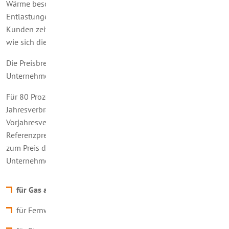
Wärme beschlossen. Ab 1. März 2023 werden die
Entlastungen umgesetzt. Wir werden unsere Kundinnen und
Kunden zeitnah mit einem Anschreiben darüber informieren,
wie sich diese Entlastungen für sie konkret auswirken.
Die Preisbremsen funktionieren für Haushalte und kleine
Unternehmen wie folgt:
Für 80 Prozent des persönlichen prognostizierten
Jahresverbrauches (
in der Regel
beruhend auf den Daten zum
Vorjahresverbrauch) wird ein gesetzlich festgelegter
Referenzpreis berechnet. Der Staat übernimmt die Differenz
zum Preis des aktuellen Tarifs. Für Haushalte sowie kleinere
Unternehmen beträgt der Referenzpreis:
für Gas auf 12 Cent pro Kilowattstunde (kWh)
für Fernwärme auf 9,5 Cent/kWh