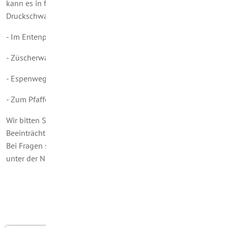
kann es in folgenden Straßen bzw. Straßenabschnitten zu
Druckschwankungen und Druckabfall kommen:
- Im Entenpfuhl
- Züscherwaldstraße ab Einmündung Im Entenpfuhl
- Espenweg
- Zum Pfaffenberg ab Höhe Espenweg.
Wir bitten Sie jetzt schon, diese unvermeidlichen
Beeinträchtigungen zu entschuldigen.
Bei Fragen stehen Ihnen die Mitarbeiter der Hochwald Wasser
unter der Nummer 06874 186908 0 mit Rat und Tat zur Seite.