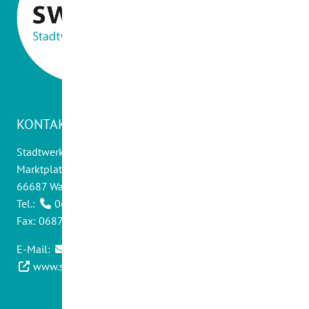
KONTAKT
Stadtwerke Wadern GmbH
Marktplatz 14
66687 Wadern
Tel.:
06871 - 9012 0
Fax: 06871 - 9012 30
E-Mail:
info@swwadern.de
www.stadtwerke-wadern.de