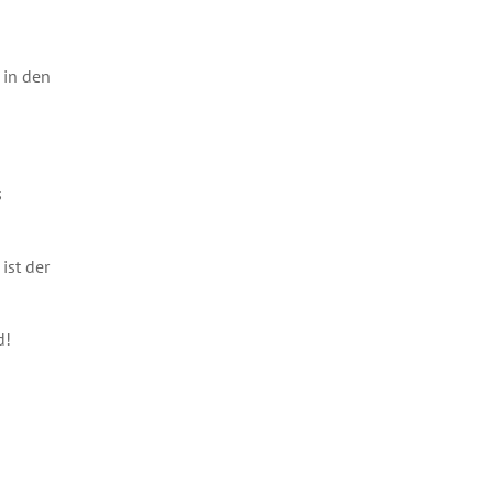
 in den
s
ist der
d!