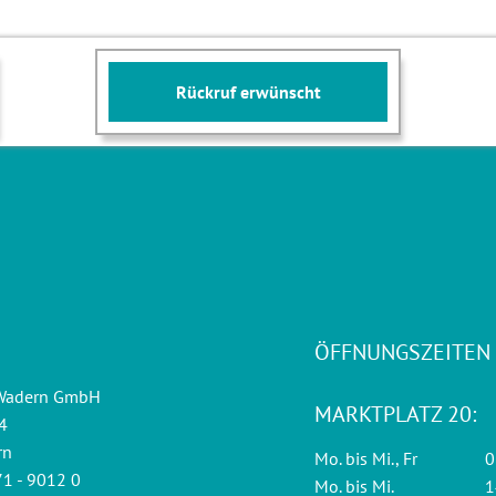
Rückruf erwünscht
ÖFFNUNGSZEITEN
 Wadern GmbH
MARKTPLATZ 20:
4
rn
Mo. bis Mi., Fr
0
1 - 9012 0
Mo. bis Mi.
1