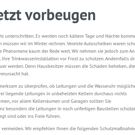
etzt vorbeugen
ts unterschritten. Es werden noch kältere Tage und Nächte komm
m müssen wir im Winter rechnen. Vereiste Autoscheiben waren sch
he Phänomene kaum der Rede wert. Wir nehmen sie jedoch zum Anl
. Ihre Trinkwasserinstallation vor Frost zu schützen. Andernfalls d
teuer werden. Denn Hausbesitzer müssen die Schäden beheben, die
erursacht hat.
ufmerksam zu überprüfen, ob Leitungen und die Wasseruhr möglich
frei liegende Leitungen in unbeheizten Kellern durchaus nichts
en, vor allem Kellerräumen und Garagen sollten Sie
z besonders die Leitungen in noch unfertigen Baustellen schütze
gt sind oder ins Freie führen.
u vermeiden. Wir empfehlen Ihnen die folgenden Schutzmaßnahm