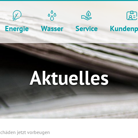
Energie
Wasser
Service
Kundenp
Aktuelles
schäden jetzt vorbeugen