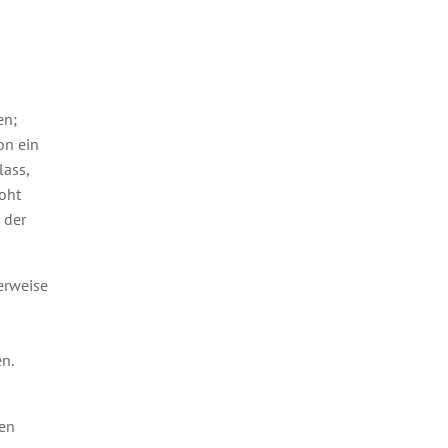
en;
on ein
ass,
roht
 der
erweise
n.
en