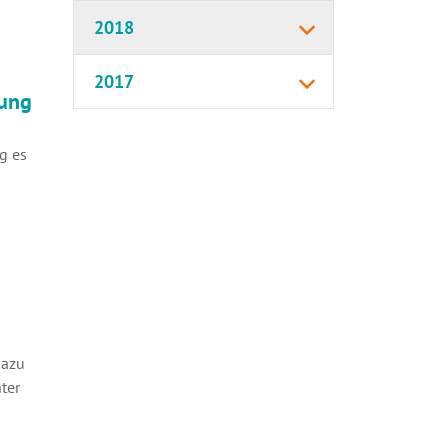
2018
2017
rung
g es
dazu
ter