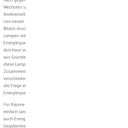
Wechseln spricht die Energieeinsparung im Betrieb.
Andererseits muss auch für die Produktion und den Vertrieb
von neuen Lampen Energie aufgewendet werden, so dass die
Bilanz durchaus dafür sprechen kann, noch funktionierende
Lampen weiterhin zu betreiben. Im Falle der
Energiesparlampen fällt die Antwort leichter: Sie können Sie
durchaus weiter in Betrieb lassen, vielleicht aber – vor allem
aus Gründen des Komforts – überprüfen, wo und wie lange
diese Lampen Licht verbreiten sollen. In diesem
Zusammenhang erinnern wir heute an die Eigenschaften der
verschiedenen Leuchtmittel und gehen auch noch einmal auf
die Frage ein, inwiefern das Quecksilber in
Energiesparlampen zu einem Problem werden kann.
Für Räume mit Grundbeleuchtung oder wo das Licht ganz
einfach länger angeschaltet bleibt, kommen nach wie vor
auch Energiesparlampen in Frage. In der Küche, je nach
Gegebenheiten auch im Bad, Schlafzimmer oder an der