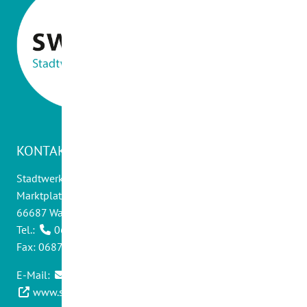
KONTAKT
Stadtwerke Wadern GmbH
Marktplatz 14
66687 Wadern
Tel.:
06871 - 9012 0
Fax: 06871 - 9012 30
E-Mail:
info@swwadern.de
www.stadtwerke-wadern.de