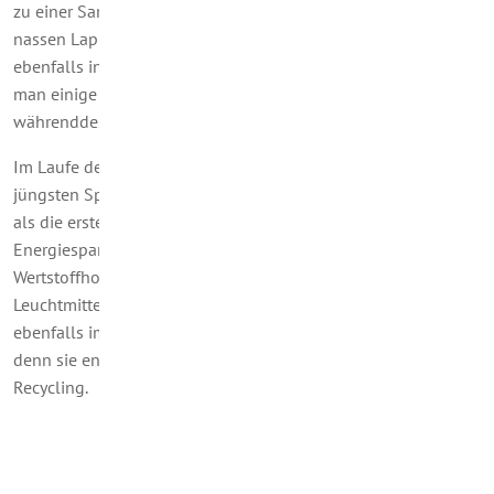
zu einer Sammelstelle zu bringen. Dann sollten Sie mit einem
nassen Lappen den Boden wischen und diesen Lappen
ebenfalls in den Behälter tun und abgeben. Schließlich sollte
man einige Minuten das Zimmer gut durchlüften und
währenddessen hinausgehen.
Im Laufe der Zeit wurde der Quecksilbergehalt reduziert, die
jüngsten Sparlampen kommen mit weniger Quecksilber aus
als die ersten. Wichtig ist aber auf jeden Fall: Ausgediente
Energiesparlampen müssen möglichst unzerstört bei einem
Wertstoffhof abgegeben werden. Daran hat sich mit der neuen
Leuchtmittel-Generation ja nichts geändert: LED-Lampen sind
ebenfalls im Wertstoffhof als Elektronikschrott zu entsorgen;
denn sie enthalten Elektronikbauteile und seltene Erden fürs
Recycling.