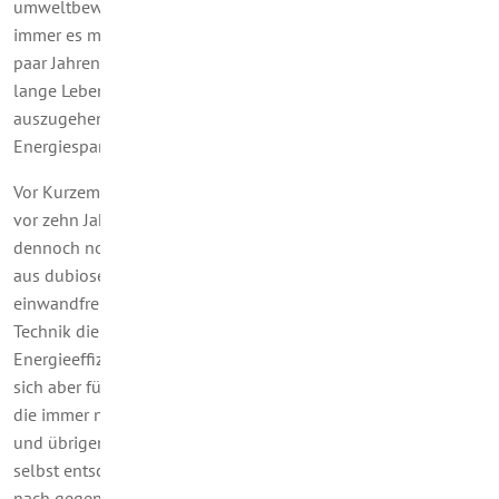
umweltbewusst und vermeiden Energieverschwendung, wo
immer es möglich ist. 2. Die Energiesparlampen, die vor ein
paar Jahren auf den Markt kamen, haben tatsächlich so eine
lange Lebensdauer, wie versprochen wurde. Dann ist 3. davon
auszugehen, dass in Ihrem Haushalt noch einige
Energiesparlampen im Einsatz sind.
Vor Kurzem hatten wir an das offizielle Ende der Glühbirnen
vor zehn Jahren erinnert und auf Berichte verwiesen, wonach
dennoch noch immer Glühbirnen erhältlich sind – vermutlich
aus dubiosen Produktionen und über mehr oder weniger
einwandfreie Handelswege. Fest steht aber, dass die LED-
Technik die Marktführerschaft hat und unter dem Aspekt der
Energieeffizienz auch das Leuchtmittel der Wahl ist. Nun stellt
sich aber für Sie die Frage, was ist mit den älteren Lampen,
die immer noch ihren Dienst bei Ihnen tun. Was Glühbirnen
und übrigens auch Halogenlampen angeht, mögen Sie bitte
selbst entscheiden, ob Sie sie sofort oder lieber nach und
nach gegen LED-Lampen austauschen. Für das sofortige