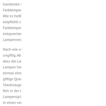
Garderobe spricht mehr für LED. Eine möglichst hohe
Farbtemperatur sollte im Arbeitszimmer gewährleistet sein.
Wie es heißt, wirken 4000 bis 6500 K anregend. Dagegen
empfiehlt sich im Wohnzimmer eine warmweiße
Farbtemperatur im Bereich von 2500 bis 2700 K. Die
entsprechenden Angaben finden Sie auf den
Lampenverpackungen.
Nach wie vor gilt: Im Normalbetrieb sind Energiesparlampen
ungiftig. Aber es sollte nach Möglichkeit verhindert werden,
dass die Lampe zerbricht. Im Kinderzimmer sollten eher LED-
Lampen hängen. Falls nämlich durch ein Missgeschick doch
einmal eine Energiesparlampe zerbricht, kann das enthaltene
giftige Quecksilber entweichen. Dann sollten Sie nie den
Staubsauger einsetzen. Denn dadurch könnte das Quecksilber
fein in der Luft verteilt werden. Es wird empfohlen, die
Lampensplitter mit einer Pappe auf ein Papier zu kehren und
in einen verschließbaren Glasbehälter zu geben und diesen