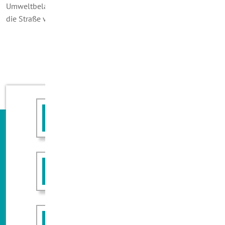
Umweltbelastung durch den Transport des Brennstoffes über
die Straße vermieden.
Angebot anfordern
Rückruf erwünscht
FAQ