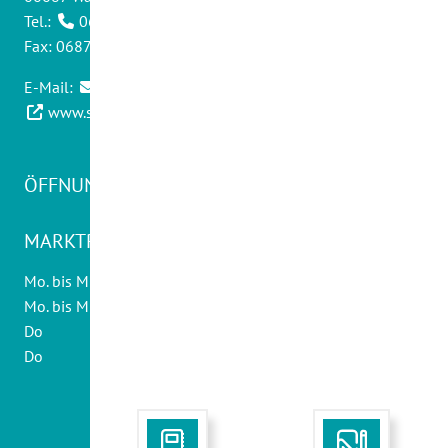
Tel.:
06871 - 9012 0
Fax: 06871 - 9012 30
E-Mail:
info@swwadern.de
www.stadtwerke-wadern.de
ÖFFNUNGSZEITEN KUNDENCENTER
MARKTPLATZ 20:
Mo. bis Mi., Fr
08.30 - 12.30 Uhr
Mo. bis Mi.
14.00 - 16.00 Uhr
Do
10.00 - 12.30 Uhr
Do
14.00 - 18.00 Uhr