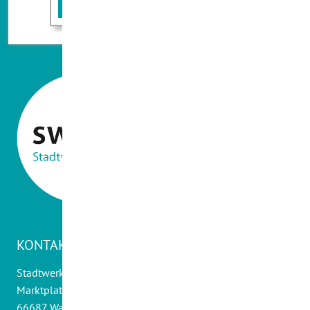
KONTAKT
Stadtwerke Wadern GmbH
Marktplatz 14
66687 Wadern