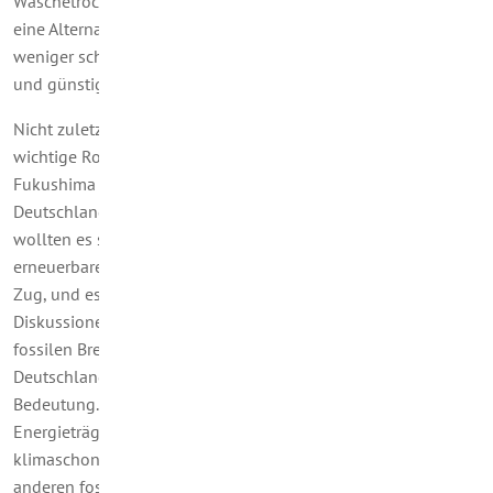
Wäschetrocknern. Und nach wie vor ist Erdgas als Treibstoff
eine Alternative zu Benzin und Diesel, weil es die Umwelt
weniger schädigt und wegen seines hohen Wirkungsgrades
und günstiger Preise energieeffizient und kostengünstig ist.
Nicht zuletzt spielt Erdgas bei der Energiewende eine
wichtige Rolle. Nach dem Atomunfall im japanischen
Fukushima wurde bekanntlich die Energiewende in
Deutschland eingeleitet. Die Bevölkerung und die Politik
wollten es so. Seitdem wird immer mehr Strom aus
erneuerbaren Energie gewonnen. Das geht aber nur Zug um
Zug, und es gibt in diesem Zusammenhang immer wieder
Diskussionen aus verschiedenen Gründen. Dennoch haben die
fossilen Brennstoffe Kohle, Öl und Erdgas sowohl in
Deutschland als auch weltweit immer noch eine sehr große
Bedeutung. Und von diesen gilt Erdgas als der wichtigste
Energieträger beim Übergang zu immer umwelt- und
klimaschonender Energiegewinnung. Denn gegenüber
anderen fossilen Energieträgern hat Erdgas nachweislich