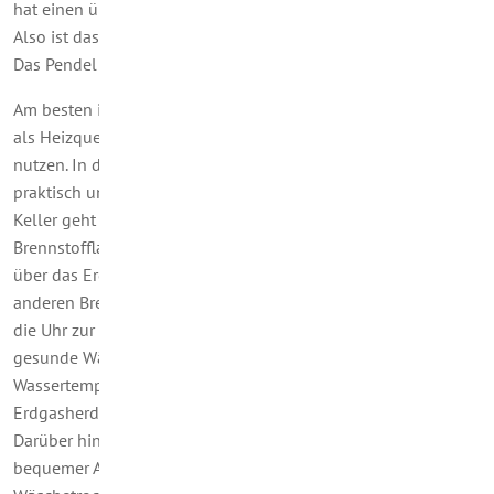
hat einen üblen, stechenden Geruch, der sofort bemerkt wird.
Also ist das Vorurteil, das Erdgas unsicher sei, nicht haltbar.
Das Pendel schlägt zugunsten der Vorteile aus.
Am besten ist es, mit denen zu sprechen, die bereits Erdgas
als Heizquelle und im Haushalt sowie als Kraftstoff fürs Auto
nutzen. In den Berichten überwiegt die Erfahrung: Erdgas ist
praktisch und bequem. Es beansprucht keine Lagerung. Im
Keller geht kein Platz verloren. Kosten für die
Brennstofflagerung entfallen komplett. Denn Erdgas kommt
über das Erdgasnetz direkt ins Haus. Bestellungen wie bei
anderen Brennstoffen sind nicht nötig. Erdgas steht rund um
die Uhr zur Verfügung. Es sorgt für eine behagliche und
gesunde Wärme in der Wohnung und eine konstante
Wassertemperatur. Köche schätzen Erdgas, weil mit einem
Erdgasherd die Gartemperatur ganz präzise kontrollierbar ist.
Darüber hinaus gibt es noch eine ganze Reihe anderer
bequemer Anwendungen von Erdgas – beispielsweise in