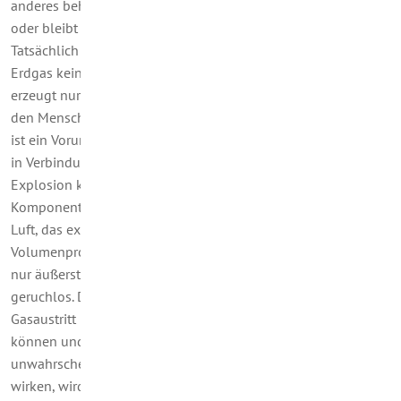
anderes behauptet, verfolgt entweder spezielle Absichten
oder bleibt lieber bei seinen gewohnten Vorurteilen.
Tatsächlich ist es so: Im Gegensatz zu Propangas enthält
Erdgas kein giftiges Kohlenmonoxyd (CO). Seine Verbrennung
erzeugt nur Kohlendioxyd und Wasserstoff, die harmlos für
den Menschen sind. Leider wird fälschlicherweise – auch dies
ist ein Vorurteil - Erdgas oft mit einer hohen Explosionsgefahr
in Verbindung gebracht. Damit es aber überhaupt zu einer
Explosion kommen könnte, müssten folgende vier
Komponenten gleichzeitig auftreten: Austretendes Erdgas,
Luft, das exakte Mischverhältnis (zwischen 4,1 bis 16,5
Volumenprozent) und eine Zündquelle. Das trifft ganz gewiss
nur äußerst selten zu. Noch etwas: Von Natur aus ist Erdgas
geruchlos. Damit aber die Verbraucher den geringsten
Gasaustritt bereits bei kleinen Undichtigkeiten feststellen
können und um eventuellen (aber, wie gesehen, eher
unwahrscheinlichen) Explosionsgefahren entgegen zu
wirken, wird dem Gas ein Odorierungsmittel zugesetzt. Das