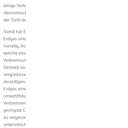
einige Vorteile. Und das gilt nicht nur in weltweiter
ökonomischer und ökologischer Hinsicht, sondern auch aus
der Sicht des Privatverbrauchers.
Somit hat Erdgas gute Perspektiven. Als fossile Energie, ist
Erdgas unter der Erdoberfläche und unterm Meeresgrund
vorrätig. Jedes Jahr werden neue Erdgasvorkommen entdeckt,
welche eine langfristige Versorgung garantieren. Die
Verbrennung von Erdgas produziert weder Staub noch Ruß.
Deshalb braucht die Erdgasheizungsanlage auch
vergleichsweise wenig Wartung. Und – wie gesagt - bei den
derzeitigen Bemühungen um den Klimaschutz kommt dem
Erdgas eine besondere Rolle zu. Denn es ist
umweltfreundlicher als andere fossile Energiequellen. Beim
Verbrennen von Erdgas entsteht im Vergleich mit anderen der
geringste CO2-Ausstoß. Und es gibt keine Rußpartikel. Nicht
zu vergessen: Da der Transport von Erdgas durch ein
unterirdisches Netz erfolgt, wird eine weitere