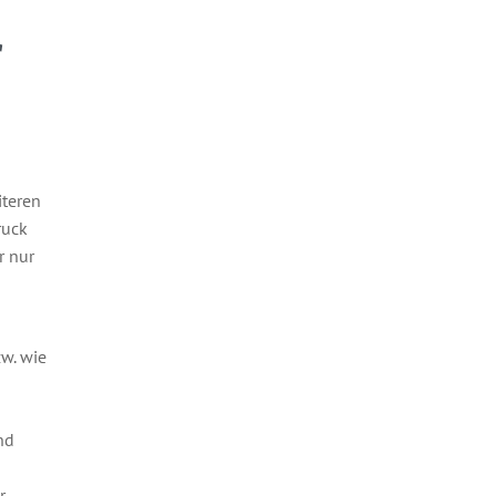
r
iteren
ruck
r nur
zw. wie
nd
r