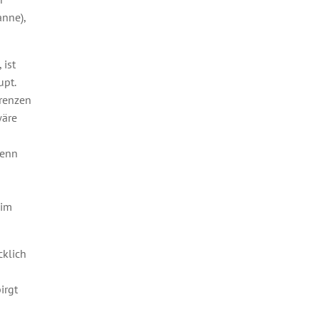
anne),
 ist
upt.
Grenzen
wäre
wenn
 im
cklich
irgt