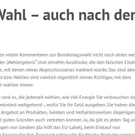
Wahl – auch nach de
n den vielen Kommentaren zur Bundestagswahl nicht noch einen we
oder „Wahlergebnis“ sind ohnehin Ausdrücke, die den falschen Eind
e, mit denen etwas Abgeschlossenes markiert würde. Das sind abe
 bzw. Wahlen sind nämlich eigentlich immer. Richtiger, mit dem
ir wählen immer.
sind es, die jederzeit wählen, wie viel Energie Sie verbrauchen b
zumindest weitgehend -, wofür Sie Ihr Geld ausgeben. Sie haben die
 Angebot an Produkten, Geräten und Verhaltensweisen diejenigen
t guten Gründen auch vertreten können. Ja, da gilt es jeden Tag u
gen von Geräten (da hilft das EU-Label), beim Einkauf von
 Energie für den Transport gebraucht, für frische Produkte wenige