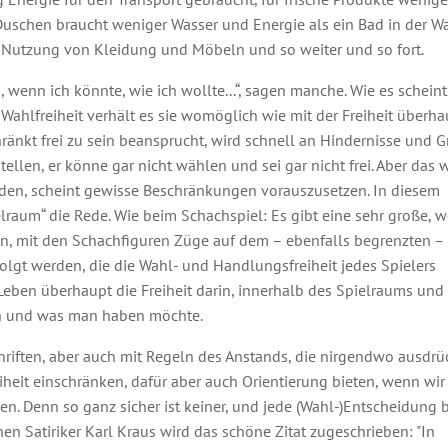
(Duschen braucht weniger Wasser und Energie als ein Bad in der W
er Nutzung von Kleidung und Möbeln und so weiter und so fort.
 wenn ich könnte, wie ich wollte...“, sagen manche. Wie es scheint,
 Wahlfreiheit verhält es sie womöglich wie mit der Freiheit überha
änkt frei zu sein beansprucht, wird schnell an Hindernisse und 
tellen, er könne gar nicht wählen und sei gar nicht frei. Aber das 
 reden, scheint gewisse Beschränkungen vorauszusetzen. In diesem
raum“ die Rede. Wie beim Schachspiel: Es gibt eine sehr große, 
en, mit den Schachfiguren Züge auf dem – ebenfalls begrenzten –
olgt werden, die die Wahl- und Handlungsfreiheit jedes Spielers
eben überhaupt die Freiheit darin, innerhalb des Spielraums und
n und was man haben möchte.
chriften, aber auch mit Regeln des Anstands, die nirgendwo ausdrü
eiheit einschränken, dafür aber auch Orientierung bieten, wenn wir
en. Denn so ganz sicher ist keiner, und jede (Wahl-)Entscheidung b
n Satiriker Karl Kraus wird das schöne Zitat zugeschrieben: "In