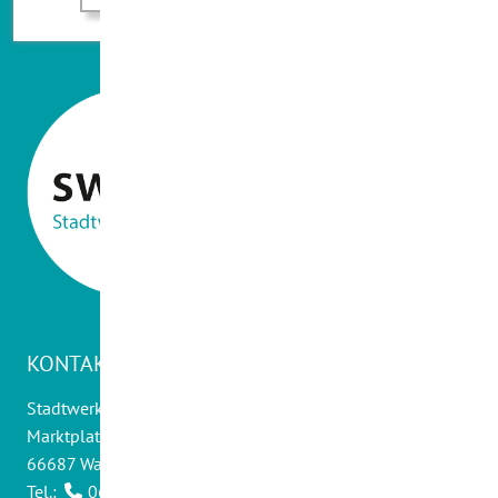
KONTAKT
Stadtwerke Wadern GmbH
Marktplatz 14
66687 Wadern
Tel.:
06871 - 9012 0