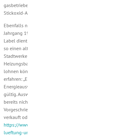
gasbetriebene Heizungen außerdem ein Höchstwert zum
Stickoxid-Ausstoß.“
Ebenfalls neu ist das Effizienzlabel für Heizkessel bis
Jahrgang 1993. Zuständig ist dafür der Schornsteinfeger. Das
Label dient jedoch nur zur Information. Im Übrigen sollte, wer
so einen alten Heizkessel nutzt, in Absprache mit uns von den
Stadtwerken, dem Schornsteinfeger und seinem
Heizungsbauer prüfen, ob sich für ihn eine neue Heizung
lohnen könnte. Außerdem ist vom Energiesparclub zu
erfahren: „Eigentümer von Häusern sollten ihre
Energieausweise prüfen. Denn die sind nur zehn Jahre lang
gültig. Ausweise aus dem Jahr 2007 oder früher dürfen also
bereits nicht mehr verwendet werden.“ Zur Erinnerung: „
Vorgeschrieben sind Energieausweise für Gebäude, die
verkauft oder vermietet werden sollen.“(Quelle:
https://www.energiesparclub.de/service/news/news/beitrag/he
lueftung-umbau-das-aendert-sich-2018-15016/
aufgerufen