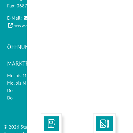
Fax: 06871 - 9012 30
E-Mail:
info@swwadern.de
www.stadtwerke-wadern.de
ÖFFNUNGSZEITEN KUNDENCENTER
MARKTPLATZ 20:
Mo. bis Mi., Fr
08.30 - 12.30 Uhr
Mo. bis Mi.
14.00 - 16.00 Uhr
Do
10.00 - 12.30 Uhr
Do
14.00 - 18.00 Uhr
©
2026
Stadtwerke Wadern