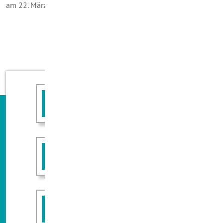
am 22. März 2018)
Angebot anfordern
Rückruf erwünscht
FAQ