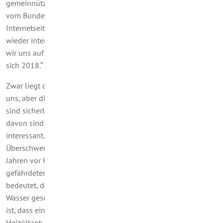
gemeinnützigen Beratungsgesellschaft „co2online mbH“, die
vom Bundesumweltministerium gefördert wird. Auf seiner
Internetseite
www.energiesparclub.de
finden sich immer
wieder interessante Meldungen und Hinweise. Heute berufen
wir uns auf den Artikel „Heizung, Lüftung, Umbau – das ändert
sich 2018.“
Zwar liegt der Jahreswechsel nun schon drei Monate hinter
uns, aber die Neuerungen in den genannten Themenfeldern
sind sicherlich noch nicht allgemein bekannt. Aber einige
davon sind vor allem für Hauseigentümer besonders
interessant. Eine der Neuregelungen ist: Heizöltanks in
Überschwemmungsgebieten müssen innerhalb von fünf
Jahren vor Hochwasser geschützt werden und in weniger
gefährdeten Risikogebieten innerhalb von 15 Jahren. Das
bedeutet, dass entweder der Aufstellraum vor eindringendem
Wasser geschützt werden muss oder der Tank so zu verankern
ist, dass eindringendes Wasser ihn nicht anhebt. Wenn der
Heizöltank erneuert werden muss, ist die Sicherung vor