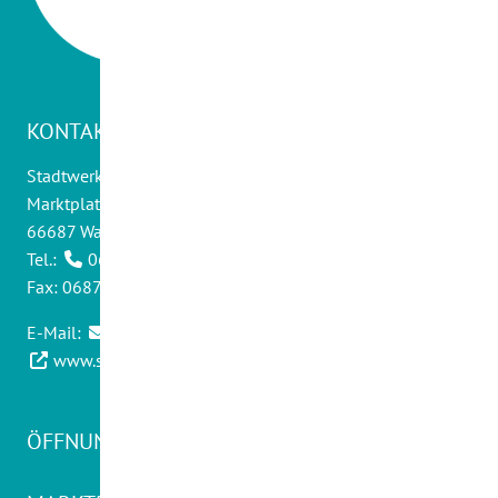
KONTAKT
Stadtwerke Wadern GmbH
Marktplatz 14
66687 Wadern
Tel.:
06871 - 9012 0
Fax: 06871 - 9012 30
E-Mail:
info@swwadern.de
www.stadtwerke-wadern.de
ÖFFNUNGSZEITEN KUNDENCENTER