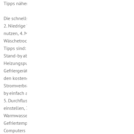
Tipps näher betrachten.
Die schnellsten Tipps lauten: 1. Waschmaschine voll beladen,
2. Niedrige Waschtemperatur wählen, 3. Ökoprogramme
nutzen, 4. Mit Deckeln kochen, 5. Ohne Vorheizen backen, 6.
Wäschetrockner nicht im Sommer nutzen. Die wirksamsten
Tipps sind: 1. Durchflussbegrenzer einbauen, 2. Automatisches
Stand-by abschalten, 3. Effizient beleuchten, 4.
Heizungspumpe vorzeitig austauschen, 5. Alte Kühl- und
Gefriergeräte austauschen, 6. Extra-Kühlgeräte stilllegen. Zu
den kostengünstigsten Tipps zählen laut BMU: 1.
Stromverbrauch prüfen, 2. Wasserkocher verwenden, 3. Stand-
by einfach abschalten, 4. Automatisches Stand-by abschalten,
5. Durchflussbegrenzer einbauen, 6. Heizungspumpe niedriger
einstellen, 7. Warmwasserpumpe zeitlich regeln, 8.
Warmwasserspeicher abschalten, 9. Kühl- und
Gefriertemperatur optimieren, 10. Energiesparoptionen des
Computers nutzen.