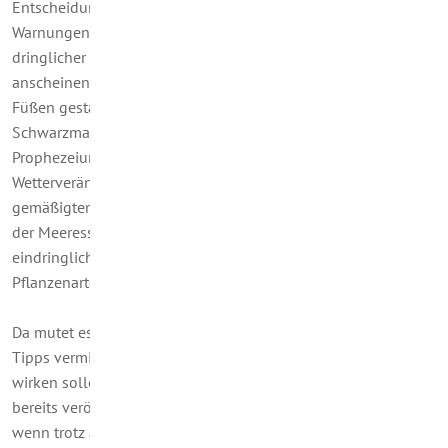
Entscheidungen und schnelles Handeln angemahnt. Die
Warnungen und Aufforderungen sind im Laufe der Zeit immer
dringlicher geworden. Aber irgendwie hat sich die ganze Welt
anscheinend, wenn man das so sagen kann, selbst in den
Füßen gestanden. Denn was vor zwei Jahrzehnten wie
Schwarzmalerei, ein Schreckgespenst oder eine visionäre
Prophezeiung wirkte, ist heute augenfällig: Extreme
Wetterveränderungen erleben wir auch in unseren
gemäßigten Zonen, das Eis an den Polen der Erde schmilzt,
der Meeresspiegel steigt, und – wie in diesen Tagen
eindringlich vermeldet – das Sterben der Tier- und
Pflanzenarten schreitet weiter voran.
Da mutet es ja vielleicht schon aberwitzig an, überhaupt noch
Tipps vermitteln zu wollen, die dem Klimawandel entgegen
wirken sollen. Und Ihr Eindruck, dass wir manchen Tipp
bereits veröffentlicht haben, trügt nichts. Aber – siehe oben –
wenn trotz aller Warnungen und Empfehlungen und Tipps