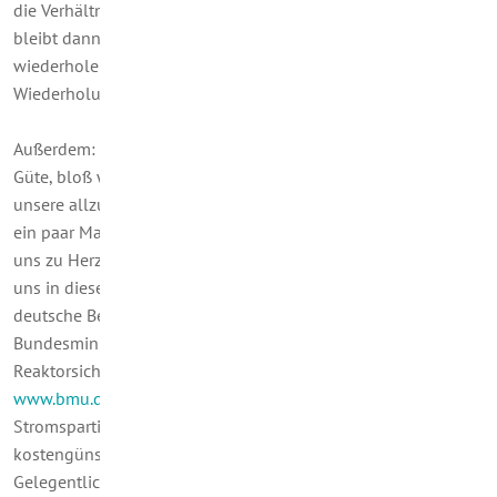
die Verhältnisse nicht besser, sondern schlechter werden, was
bleibt dann, außer: Informationen und Vorschläge notfalls
wiederholen. Und wie es aussieht, ist die Not bereits der Fall!
Wiederholungen sind im Sinne von Nachhaltigkeit geboten.
Außerdem: Ein wiederholter Tipp verliert nichts von seiner
Güte, bloß weil er mehrmals gegeben wird. Dazu kommt
unsere allzu menschliche Eigenart, dass wir manchmal etwas
ein paar Mal gelesen und gehört haben müssen, bevor wir es
uns zu Herzen nehmen bzw. selbst tätig werden. Wir beziehen
uns in diesem Zusammenhang gerne erneut auf die oberste
deutsche Behörde in solchen Angelegenheiten: Das
Bundesministerium für Umwelt, Naturschutz und
Reaktorsicherheit (BMU). Auf dessen Internetseite
www.bmu.de
findet sich eine Klassifizierung von
Stromspartipps (die schnellsten, die wirksamsten und die
kostengünstigsten). Schauen Sie sich das doch mal an!
Gelegentlich werden wir darauf zurückkommen und einzelne