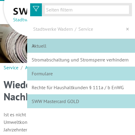
zur Hauptnavigation
zum Inhalt
Stadtwerke Wadern
/
Service
Aktuell
Energie
Stromabschaltung und Stromsperre verhindern
Wasser
Service
Aktuell
Wiederholungen für die Nachhaltigkeit
Formulare
Service
Wiederholungen für die
Rechte für Haushaltkunden § 111a / b EnWG
Kundenportal
Nachhaltigkeit
SWW Mastercard GOLD
Wir über Uns
Ist es nicht zum Haareraufen! Da haben die
Umweltkonferenzen der Vereinten Nationen bereits vor
Jahrzehnten vor dem Klimawandel gewarnt, konsequente