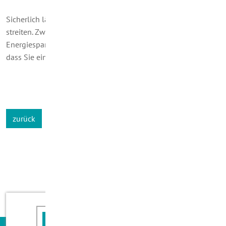
Sicherlich lässt sich über die Sinnhaftigkeit solcher Listen
streiten. Zweifellos steckt aber in jedem einzelnen Tipp
Energiesparpotential. Übrigens: Wir sind davon überzeugt,
dass Sie einige der hier genannten Tipps längst beherzigen!
zurück
Angebot anfordern