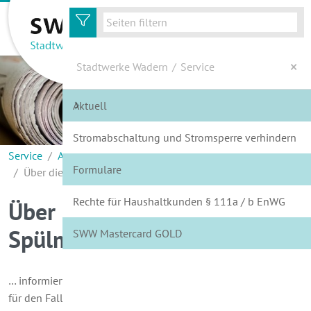
zur Hauptnavigation
zum Inhalt
Stadtwerke Wadern
/
Service
Aktuell
Energie
Stromabschaltung und Stromsperre verhindern
Wasser
Service
Aktuell
Formulare
Über die Energieeffizienz der Spülmaschine...
Service
Rechte für Haushaltkunden § 111a / b EnWG
Über die Energieeffizienz der
Kundenportal
Spülmaschine...
SWW Mastercard GOLD
Wir über Uns
… informiert das EU-Energieeffizienzlabel. Jedenfalls gilt dies
für den Fall, dass Sie ein neues Gerät kaufen wollen. Sie