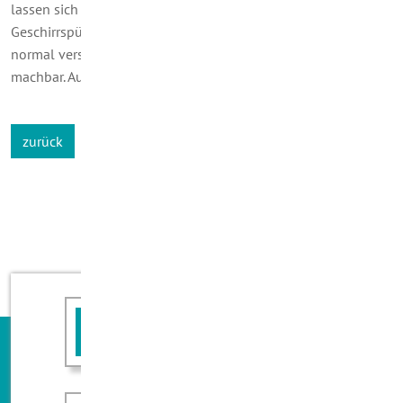
lassen sich rund 30 Prozent Strom sparen, wenn die
Geschirrspülmaschine mit 50 Grad statt mit 60 Grad läuft. Bei
normal verschmutztem Geschirr ist dies ohne weiteres
machbar. Auch dies ist eine Sache der Einübung.
zurück
Angebot anfordern