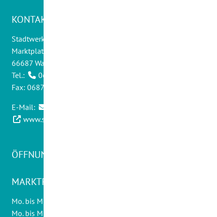
KONTAKT
Stadtwerke Wadern GmbH
Marktplatz 14
66687 Wadern
Tel.:
06871 - 9012 0
Fax: 06871 - 9012 30
E-Mail:
info@swwadern.de
www.stadtwerke-wadern.de
ÖFFNUNGSZEITEN KUNDENCENTER
MARKTPLATZ 20:
Mo. bis Mi., Fr
08.30 - 12.30 Uhr
Mo. bis Mi.
14.00 - 16.00 Uhr