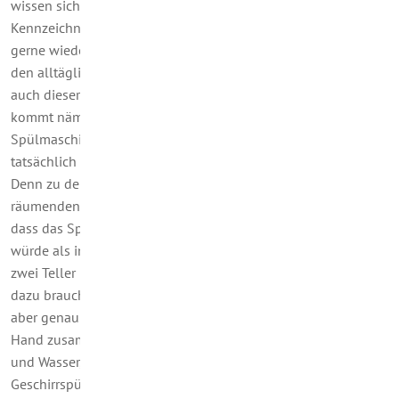
wissen sicher, was die Symbole auf dieser vorgeschriebenen
Kennzeichnung bedeuten. Gelegentlich greifen wir das Thema
gerne wieder auf. Heute betrachten wir eher den Alltag und
den alltäglichen Gebrauch der Geschirrspülmaschine. Denn
auch dieser ist im Hinblick auf Energieeffizienz bedeutsam. Es
kommt nämlich tatsächlich darauf an, wie Sie Ihre
Spülmaschine nutzen – ja, sogar schon darauf, ob Sie sie
tatsächlich immer nutzen.
Denn zu den nicht oder nur schwer aus der Welt zu
räumenden Irrtümern gehört die Ansicht einiger Zeitgenossen,
dass das Spülen von Hand weniger Energie verbrauchen
würde als in einer Geschirrspülmaschine. Viele denken, die
zwei Teller und das bisschen Besteck ist doch schnell gespült,
dazu braucht es nicht viel Wasser und nicht viel Strom. Es ist
aber genau anders: Wenn Sie alle kleinen Spülvorgänge von
Hand zusammenzählen, brauchen Sie wesentlich mehr Strom
und Wasser, als bei einer vollen Ladung in der
Geschirrspülmaschine.