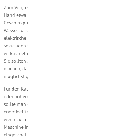
Zum Vergleich: Für die gleiche Menge Geschirr, für die Sie von
Hand etwa 30 Liter Wasser brauchen, spült eine moderne
Geschirrspülmaschine mit lediglich zwölf Litern. Und um das
Wasser für die Handspülung zu erhitzen, ist deutlich mehr
elektrische Energie nötig als in der Maschine. Dies ist also
sozusagen schon ein Punkt für die Gerätetechnik. Für eine
wirklich effiziente Nutzung kommt es aber auch auf Sie an.
Sie sollten sich ganz einfach ein paar Regeln zur Gewohnheit
machen, damit der Wasser- und Energiespareffekt auch
möglichst groß ist.
Für den Kauf gilt, wie gesagt: Von Maschinen mit mittlerem
oder hohem Verbrauch, der auf dem EU-Label angezeigt wird,
sollte man die Fingern lassen. Doch auch die
energieeffizientesten Geräte erfüllen ihren Sparzweck nur,
wenn sie mit Bedacht bedient werden. Dazu gehört, dass die
Maschine immer ganz voll beladen sein sollte, bevor sie
eingeschaltet wird. Die Regel, „Aus den Augen aus dem Sinn“,