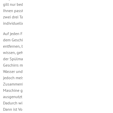
gilt nur bedingt. Kaufen Sie sich eine Spülmaschine, die zu
Ihnen passt: Sie sollte am besten so groß sein, dass sie in
zwei drei Tagen oder spätestens nach einer Woche voll ist. Ihr
individueller Geschirrspül-Rhythmus muss sich einspielen!
Auf jeden Fall ist es empfehlenswert, größere Essensreste auf
dem Geschirr mit Küchenpapier oder einer Serviette zu
entfernen, bevor man damit die Maschine befüllt. Wie Sie
wissen, gehören Essensreste nicht – auch nicht über den Weg
der Spülmaschine – ins Abwasser. Eine Vorreinigung des
Geschirrs mit Wasser oder Spülwasser, wodurch ja wiederum
Wasser und gegebenenfalls auch Strom verbraucht würde, ist
jedoch meistens überflüssig. Ein guter Tipp in diesem
Zusammenhang: Wenn Sie das Geschirr nach und nach in die
Maschine geben und dort sammeln, bis der letzte Platz
ausgenutzt ist, schließen Sie die Maschinentür immer gut.
Dadurch wird verhindert, dass die Speisereste antrocknen.
Dann ist Vor- oder Nachspülen nicht erforderlich. Übrigens