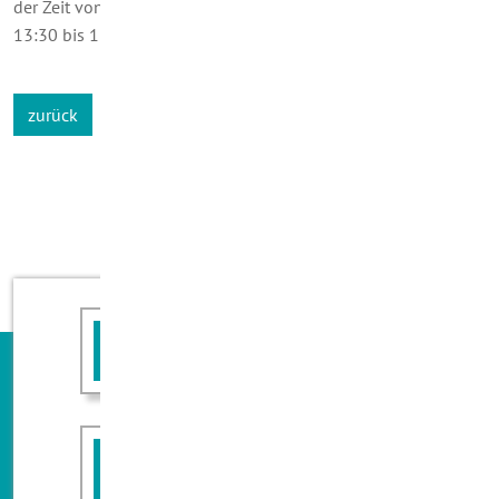
der Zeit von 08:30 bis 12:00 Uhr sowie donnerstags von
13:30 bis 18:00 Uhr geöffnet.
zurück
Angebot anfordern
Rückruf erwünscht