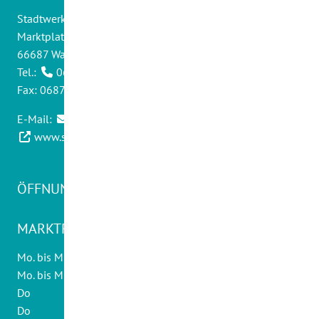
Stadtwerke Wadern GmbH
Marktplatz 14
66687 Wadern
Tel.:
06871 - 9012 0
Fax: 06871 - 9012 30
E-Mail:
info@swwadern.de
www.stadtwerke-wadern.de
ÖFFNUNGSZEITEN KUNDENCENTER
MARKTPLATZ 20:
Mo. bis Mi., Fr
08.30 - 12.30 Uhr
Mo. bis Mi.
14.00 - 16.00 Uhr
Do
10.00 - 12.30 Uhr
Do
14.00 - 18.00 Uhr