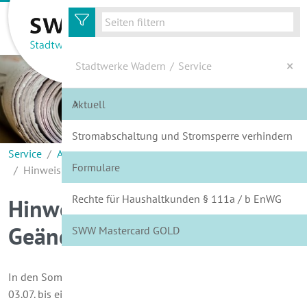
zur Hauptnavigation
zum Inhalt
Stadtwerke Wadern
/
Service
Aktuell
Energie
Stromabschaltung und Stromsperre verhindern
Wasser
Service
Aktuell
Formulare
Hinweis in eigener Sache: Geänderte Öffnungszeiten
Service
Rechte für Haushaltkunden § 111a / b EnWG
Hinweis in eigener Sache:
Kundenportal
Geänderte Öffnungszeiten
SWW Mastercard GOLD
Wir über Uns
In den Sommerferien ist unser Kundenbüro in der Zeit vom
03.07. bis einschließlich 14.07.2017 von Montag bis Freitag in