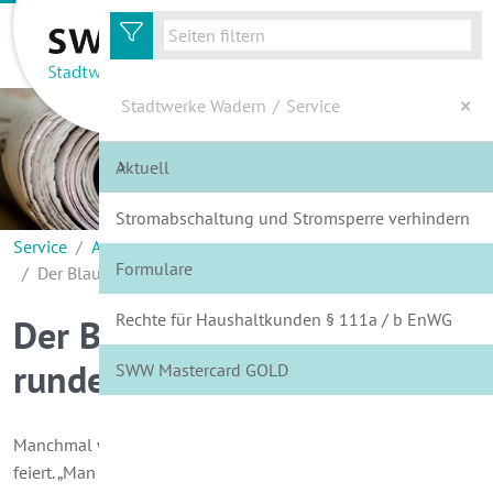
zur Hauptnavigation
zum Inhalt
Stadtwerke Wadern
/
Service
Aktuell
Energie
Stromabschaltung und Stromsperre verhindern
Wasser
Service
Aktuell
Formulare
Der Blaue Engel feierte runden Geburtstag: 40 Jahre!
Service
Rechte für Haushaltkunden § 111a / b EnWG
Der Blaue Engel feierte
Kundenportal
runden Geburtstag: 40 Jahre!
SWW Mastercard GOLD
Wir über Uns
Manchmal wundern wir uns, wenn jemand runden Geburtstag
feiert. „Man sieht dir Dein Alter gar nicht an“, sagen wir dann