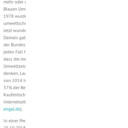
mehr oder weniger ehrlich. Vielleicht geht es Ihnen mit dem
Blauen Umweltengel so ähnlich. Der ist gerade 40 geworden.
1978 wurde er als Umweltzeichen für besonders
umweltschonende Produkte und Dienstleistungen eingeführt.
Jetzt wundern sie sich vielleicht noch ein- oder zweimal.
Damals gab es noch keinen Bundesumweltminister, da war
der Bundesinnenminister federführend: Gerhard Baum. Auf
jeden Fall haben wir uns so an den Blauen Engel gewöhnt,
dass die meisten, wenn sie davon hören, wohl eher an das
Umweltzeichen als an den alten Film mit Marlene Dietrich
denken. Laut der so genannten Umweltbewusstseinsstudie
von 2014 ist 92% der Befragten der Blaue Engel bekannt. Und
37% der Befragten erklärten, dass er einen Einfluss auf ihre
Kaufentscheidung habe. Das ist auf der offiziellen
Internetseite des Blauen Engels zu lesen (
www.blauer-
engel.de
).
In einer Pressemitteilung des Bundesumweltamtes (UBA) vom
25.10.2018 wird das Jubiläum umfassend gewürdigt