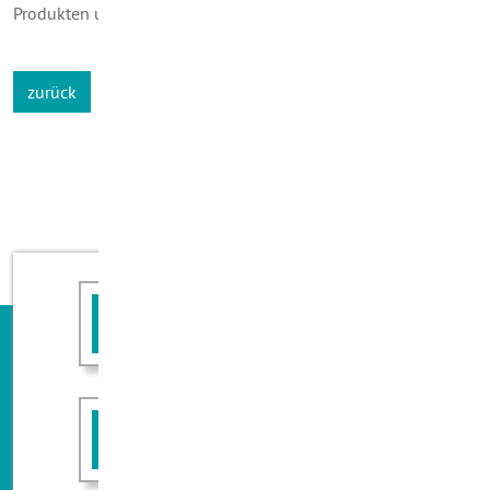
Produkten umweltverträglicher ist."
zurück
Angebot anfordern
Rückruf erwünscht