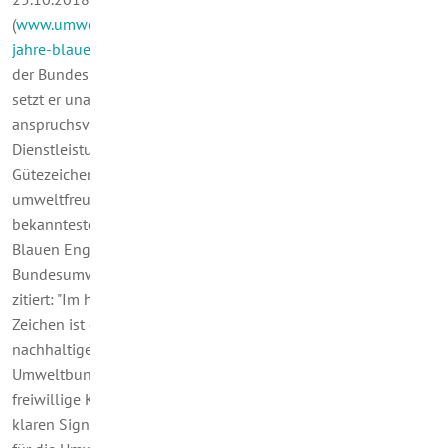
(
www.umweltbundesamt.de/presse/pressemitteilungen/40-
jahre-blauer-engel
): „Der Blaue Engel – das Umweltzeichen
der Bundesregierung – feiert seinen 40. Geburtstag. Seit 1978
setzt er unabhängig von wirtschaftlichen Interessen
anspruchsvolle Umweltkriterien für Produkte und
Dienstleistungen. Die Idee damals: ein verlässliches
Gütezeichen zu schaffen, das eine klare Orientierung beim
umweltfreundlichen Einkauf gibt. Heute zählt es zu den
bekanntesten Labeln, mehr als 12.000 Produkte tragen den
Blauen Engel, vom Staubsauger bis zum Smartphone.“ Die
Bundesumweltministerin Svenja Schulze wird mit den Worten
zitiert: "Im heute alltäglichen Dschungel der Label, Siegel und
Zeichen ist der Blaue Engel die Orientierung beim
nachhaltigen Einkauf." Maria Krautzberger, Präsidentin des
Umweltbundesamts, erklärt: "Der Blaue Engel ist eine
freiwillige Kennzeichnung. Unternehmen profitieren von der
klaren Signalwirkung: Was hier drin steckt, ist nicht nur gut