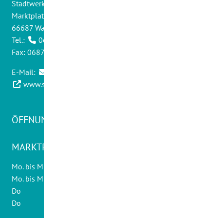
Stadtwerke Wadern GmbH
Marktplatz 14
66687 Wadern
Tel.:
06871 - 9012 0
Fax: 06871 - 9012 30
E-Mail:
info@swwadern.de
www.stadtwerke-wadern.de
ÖFFNUNGSZEITEN KUNDENCENTER
MARKTPLATZ 20:
Mo. bis Mi., Fr
08.30 - 12.30 Uhr
Mo. bis Mi.
14.00 - 16.00 Uhr
Do
10.00 - 12.30 Uhr
Do
14.00 - 18.00 Uhr