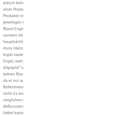
jedoch kein Zeichen, das die vollständige Unbedenklichkeit
eines Produkts bescheinigt. Die so gekennzeichneten
Produkte sind umweltfreundlicher als andere Produkte der
jeweiligen Produktgruppe (…). Konkret bedeutet dies, dass der
Blaue Engel kein Gütesiegel auf das Gesamtprodukt ist,
sondern bestimmte Eigenschaften auszeichnet, die
hauptsächlich den Umweltschutz betreffen. Der Verbraucher
muss hierzu besonders den Untertitel des Logos beachten, der
bspw. lautet „Der Blaue Engel, weil emissionsarm“, „Der Blaue
Engel, weil Mehrweg“, „Der Blaue Engel, weil aus 100 %
Altpapier“ usw. (...) Am Markt kann es Produkte geben, die
keinen Blauen Engel tragen, obwohl sie die Kriterien erfüllen,
da er nur auf Antrag vergeben wird. Beispielsweise nutzt die
Reifenbranche den Blauen Engel trotz qualifizierter Produkte
nicht. Es werden nur Produkte mit gleichem Nutzungszweck
verglichen (z. B. mechanischer und chemischer
Abflussreiniger).“ Und man sollte bedenken: „Der Blaue Engel
liefert keine Aussage, welches von zwei ausgezeichneten