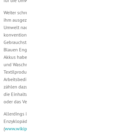
für die Umwelt, sondern auch für die Menschen."
Weiter schreibt das UBA: „Der Blaue Engel garantiert, dass mit
ihm ausgezeichnete Produkte und Dienstleistungen die
Umwelt nachweislich weniger belasten als vergleichbare
konventionelle Produkte und Dienstleistungen – bei gleicher
Gebrauchstauglichkeit und Qualität. Smartphones mit dem
Blauen Engel müssen zum Beispiel immer austauschbare
Akkus haben und besonders strahlungsarm sein, Reinigungs-
und Waschmittel dürfen kein Mikroplastik erhalten.
Textilprodukte müssen umweltfreundlich und unter fairen
Arbeitsbedingungen produziert werden. (...) Im Textilbereich
zählen dazu zum Beispiel das Verbot der Zwangsarbeit und
die Einhaltung des Mindestalters in den Kleidungsfabriken
oder das Verbot von Pestiziden im Baumwollanbau.“
Allerdings ist der Blaue Engel kein „Freibrief“. Die Internet-
Enzyklopädie Wikipedia merkt a
(
www.wikipedia.org/wiki/Blauer_Engel
): „Der Blaue Engel ist