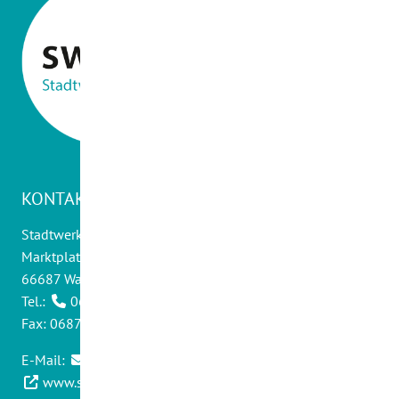
KONTAKT
Stadtwerke Wadern GmbH
Marktplatz 14
66687 Wadern
Tel.:
06871 - 9012 0
Fax: 06871 - 9012 30
E-Mail:
info@swwadern.de
www.stadtwerke-wadern.de