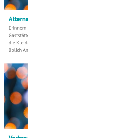
Alternativen zum häufigen Wäschewaschen
Erinnern Sie sich: Nach einer Familienfeier in der
Gaststätte oder auch nach einem Kneipenbesuch rochen
die Kleider hinterher nach kaltem Rauch. Dann war es
üblich Anzüge, Kostüme, Jacken oder Pullis…
Verbraucherzentrale warnt vor unseriösen