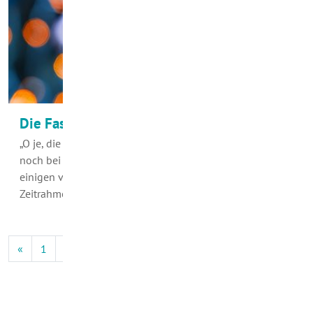
Die Fastenzeit hat einen festen Termin
„O je, die Fastenzeit hat schon begonnen, und ich bin
noch bei meinen Vorsätzen…“ So geht es vielleicht
einigen von Ihnen. Vielleicht sind Sie dann versucht, den
Zeitrahmen nach hinten zu verlegen.…
«
1
2
3
4
5
6
7
8
9
10
11