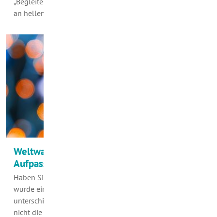
„Begleiterscheinungen“ gehört der Frühjahrsputz. Denn
an hellen Tagen tritt in unseren Wohnungen in…
Weltwassertag am 22. März – Anlass zum
Aufpassen
Haben Sie am 8. März den Weltfrauentag begangen? Der
wurde eingerichtet, weil Frauen vielerorts und in den
unterschiedlichsten Zusammenhängen – auch bei uns –
nicht die Wertschätzung bekommen, die sie…