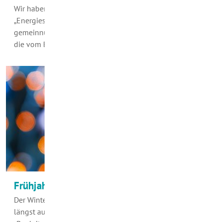
Wir haben gelegentlich schon einmal auf den
„Energiesparclub“ hingewiesen. Dieser gehört zu der
gemeinnützigen Beratungsgesellschaft „co2online mbH“,
die vom Bundesumweltministerium gefördert wird.…
Frühjahrsputz mit Maß und Ziel
Der Winter muckt gelegentlich noch auf, dabei sind wir
längst auf Frühling eingestellt. Zu den