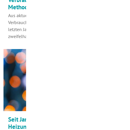
Methoden vieler Stromanbieter
Aus aktuellem Anlass greifen wir eine Warnung der
Verbraucherzentrale Nordrhein-Westfalen aus dem
letzten Jahr auf. Unerlaubte Werbeanrufe und
zweifelhafte Haustürgeschäfte sind laut einer Umfrage…
Seit Januar neue Regelungen für Öfen und
Heizungen